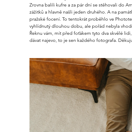
Zrovna balili kufre a za pár dní se stěhovali do 
zážitků a hlavně našli jeden druhého. A na památk
pražské focení. To tentokrát proběhlo ve Phototel
vyhlídnutý dlouhou dobu, ale pořád nebyla vhodná 
Řeknu vám, mít před foťákem tyto dva skvělé lidi, 
dávat najevo, to je sen každého fotografa. Děkuju